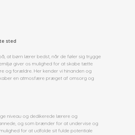
te sted
å, at børn lærer bedst, når de føler sig trygge
olemiljø giver os mulighed for at skabe tætte
ere og forældre. Her kender vi hinanden og
 skaber en atmosfære præget af omsorg og
glige niveau og dedikerede lærere og
annede, og som brænder for at undervise og
 mulighed for at udfolde sit fulde potentiale