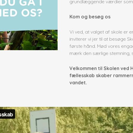
grundlæggende værdier som 
Kom og besøg os
Vi ved, at valget af skole er e
inviterer vi jer til at besøge
første hånd. Mød vores engag
mærk den særlige stemning, so
Velkommen til Skolen ved H
fællesskab skaber rammern
vandet.