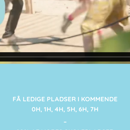
FÅ LEDIGE PLADSER I KOMMENDE
0H, 1H, 4H, 5H, 6H, 7H
–