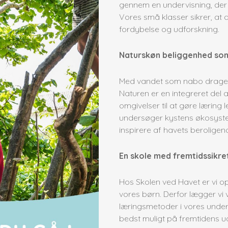
gennem en undervisning, der t
Vores små klasser sikrer, at al
fordybelse og udforskning.
Naturskøn beliggenhed so
Med vandet som nabo drager v
Naturen er en integreret del a
omgivelser til at gøre lærin
undersøger kystens økosystem
inspirere af havets beroligen
En skole med fremtidssikre
Hos Skolen ved Havet er vi op
vores børn. Derfor lægger vi 
læringsmetoder i vores under
bedst muligt på fremtidens ud