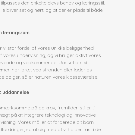
ilpasses den enkelte elevs behov og læringsstil.
le bliver set og hørt, og at der er plads til både
m læringsrum
i stor fordel af vores unikke beliggenhed.
f vores undervisning, og vi bruger aktivt vores
g levende og vedkommende. Uanset om vi
er, har idræt ved stranden eller lader os
de bølger, så er naturen vores klasseværelse.
t uddannelse
mærksomme på de krav, fremtiden stiller til
vægt på at integrere teknologi og innovative
visning. Vores mål er at forberede dit barn
fordringer, samtidig med at vi holder fast i de