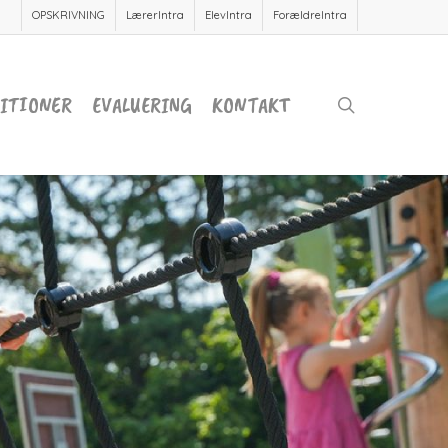
OPSKRIVNING
LærerIntra
ElevIntra
ForældreIntra
ITIONER
EVALUERING
KONTAKT
search