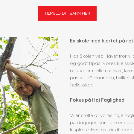
TILMELD DIT BARN HER
En skole med hjertet på ret
Hos Skolen ved Havet tror vi p
og godt tilpas. Vores lille sk
relationer mellem elever, lær
passer på hinanden, hvilket
fællesskab.
Fokus på Høj Faglighed
Vi er stolte af vores høje fa
pædagoger, som alle er udd
inspirere. Hos os får dit barn