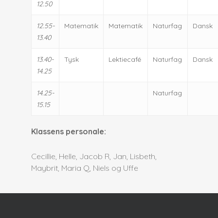
12.50
12.55-
Matematik
Matematik
Naturfag
Dansk
13.40
13.40-
Tysk
Lektiecafé
Naturfag
Dansk
14.25
14.25-
Naturfag
15.15
Klassens personale:
Cecillie, Helle, Jacob R, Jan, Lisbeth,
Maybrit, Maria Q, Niels og Uffe