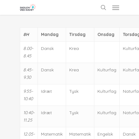
Skip
Menu
to
search
main
content
8H
Mandag
Tirsdag
Onsdag
Torsda
8.00-
Dansk
Krea
Kulturf
8.45
8.45-
Dansk
Krea
Kulturfag
Kulturf
9.30
9.55-
Idræt
Tysk
Kulturfag
Naturf
10.40
10.40-
Idræt
Tysk
Kulturfag
Naturf
11.25
12.05-
Matematik
Matematik
Engelsk
Dansk