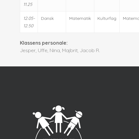
11.25
12.05-
Dansk
Matematik
Kulturfag
Matema
12.50
Klassens personale:
Jesper, Uffe, Nina, Majbrit, Jacob R.