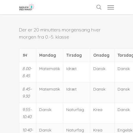
Skip
Menu
to
search
main
content
Der er 20 minutters morgensang hver
morgen fra 0.-5. klasse
1H
Mandag
Tirsdag
Onsdag
Torsda
8.00-
Matematik
Idræt
Dansk
Dansk
8.45
8.45-
Matematik
Idræt
Dansk
Dansk
9.30
9.55-
Dansk
Naturfag
Krea
Dansk
10.40
10.40-
Dansk
Naturfag
Krea
Engelsk