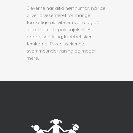
Eleverne har altid højt humør, når de
bliver præsenteret for mange
forskellige aktiviteter i vand og på
land. Det er fx polokajak, SUP-
board, snorkling, krabbefiskeri,
femkamp, fiskedissekering,
svømmeundervisning og meget
mere.