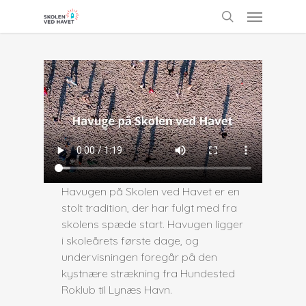
Skip
Menu
to
search
main
content
Havugen på Skolen ved Havet er en
stolt tradition, der har fulgt med fra
skolens spæde start. Havugen ligger
i skoleårets første dage, og
undervisningen foregår på den
kystnære strækning fra Hundested
Roklub til Lynæs Havn.