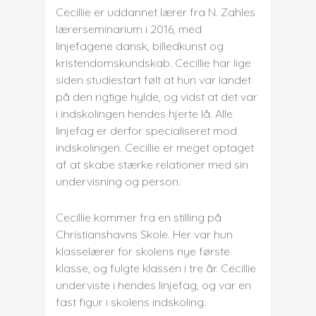
Cecillie er uddannet lærer fra N. Zahles
lærerseminarium i 2016, med
linjefagene dansk, billedkunst og
kristendomskundskab. Cecillie har lige
siden studiestart følt at hun var landet
på den rigtige hylde, og vidst at det var
i indskolingen hendes hjerte lå. Alle
linjefag er derfor specialiseret mod
indskolingen. Cecillie er meget optaget
af at skabe stærke relationer med sin
undervisning og person.
Cecillie kommer fra en stilling på
Christianshavns Skole. Her var hun
klasselærer for skolens nye første
klasse, og fulgte klassen i tre år. Cecillie
underviste i hendes linjefag, og var en
fast figur i skolens indskoling.