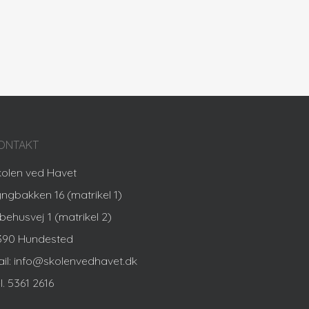
ONTAKT
kolen ved Havet
yngbakken 16 (matrikel 1)
behusvej 1 (matrikel 2)
390 Hundested
ail: info@skolenvedhavet.dk
l. 5361 2616