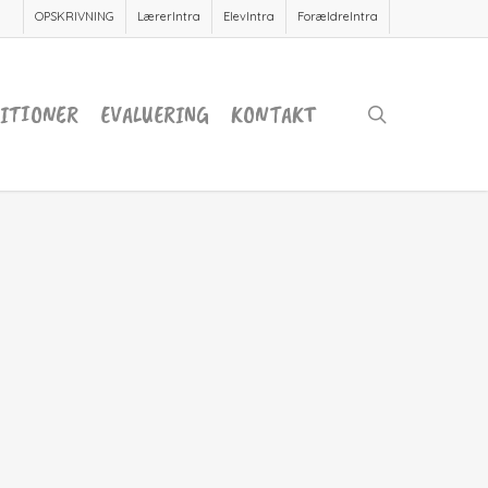
OPSKRIVNING
LærerIntra
ElevIntra
ForældreIntra
ITIONER
EVALUERING
KONTAKT
search