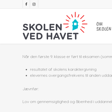
Skip
facebook
instagram
to
main
content
OM
SKOLEN
Når den første 9. klasse er ført til eksamen (somm
resultatet af skolens karaktergivning
elevernes overgangsfrekvens til anden udda
Jævnfør:
Lov om gennemsigtighed og åbenhed i uddannelserne